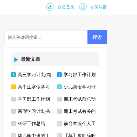
会员登录
会员注册
最新文章
高三学习计划(精
学习部工作计划
1
2
高中生寒假学习
少儿英语学习计
选15篇)
3
15篇
4
学习部工作计划
期末考试前总动
计划
5
划
6
寒假学习计划书
期末考试有关的
合集15篇
7
员演讲稿
8
科研工作总结
前台客服个人工
9
演讲稿
10
幼儿园中班的工
【荐】教师辞职
11
作计划
12