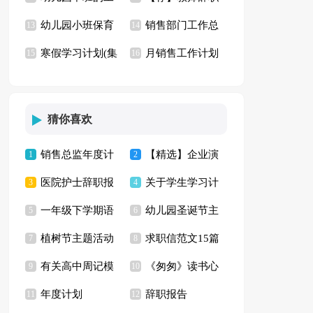
幼儿园小班保育
销售部门工作总
作总结
13
信
14
寒假学习计划(集
月销售工作计划
员工作总结
15
结15篇
16
合15篇)
(15篇)
猜你喜欢
销售总监年度计
【精选】企业演
1
2
医院护士辞职报
关于学生学习计
划集合5篇
3
讲稿九篇
4
一年级下学期语
幼儿园圣诞节主
告(集锦15篇)
5
划模板合集九篇
6
植树节主题活动
求职信范文15篇
文教学计划13篇
7
题活动方案9篇
8
有关高中周记模
《匆匆》读书心
方案(集锦15篇)
9
10
年度计划
辞职报告
板集合八篇
11
得(汇编15篇)
12