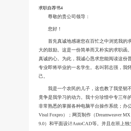
求职自荐书4
尊敬的贵公司领导：
您好！
首先真诚地感谢您在百忙之中浏览我的
大的鼓励。这是一份简单而又朴实的求职函
真诚的心。为此，我诚心恳求您能阅读这份普
专业即将毕业的一名学生。名叫郭志强，我
己。
我是一个农民的儿子，这也教了我坚韧
竟争是我学习的动力。我十分珍惜中专三年
非常熟悉的掌握各种电脑平台操作系统；办公软件（Wo
Visul Foxpro）；网页制作（Dreamweaver M
9.0）和平面设计AutoCAD等。并且在班