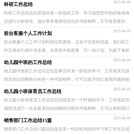
哦。拟起计划来就毫无头绪？下面是小编为大家整理的寒...
2025-04-18
科研工作总结
科研工作总结总结是指对某一阶段的工作、学习或思想中的经验或情
况进行分析研究，做出带有规律性结论的书面材料，它可使零星的、
肤浅的、表面的感性认知上升到全面的、系统的、...
2025-04-18
前台客服个人工作计划
前台客服个人工作计划时间过得真快，总在不经意间流逝，我们的工
作又将在忙碌中充实着，在喜悦中收获着，写一份计划，为接下来的
工作做准备吧！相信大家又在为写计划犯愁了？以下是小编帮...
2025-04-18
幼儿园中班的工作总结
幼儿园中班的工作总结总结是事后对某一阶段的学习、工作或其完成
情况加以回顾和分析的一种书面材料，它可以提升我们发现问题的能
力，因此，让我们写一份总结吧。那么总结要注意有...
2025-04-18
幼儿园小班保育员工作总结
幼儿园小班保育员工作总结总结就是对一个时期的学习、工作或其完
成情况进行一次全面系统的回顾和分析的书面材料，它可以帮助我们
总结以往思想，发扬成绩，因此，让我们写一份总结吧...
2025-04-18
销售部门工作总结15篇
销售部门工作总结15篇总结是在某一特定时间段对学习和工作生活或