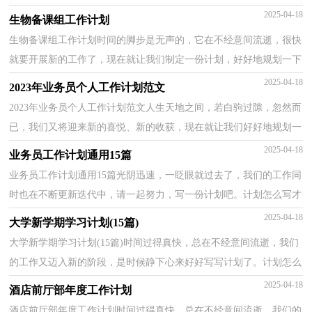
样的计划才是适合自己的呢？下面是小编为大家整理的个人...
2025-04-18
生物备课组工作计划
生物备课组工作计划时间的脚步是无声的，它在不经意间流逝，很快
就要开展新的工作了，现在就让我们制定一份计划，好好地规划一下
吧。什么样的计划才是有效的呢？以下是小编帮大家整理...
2025-04-18
2023年业务员个人工作计划范文
2023年业务员个人工作计划范文人生天地之间，若白驹过隙，忽然而
已，我们又将迎来新的喜悦、新的收获，现在就让我们好好地规划一
下吧。计划到底怎么拟定才合适呢？下面是小编精心整理...
2025-04-18
业务员工作计划通用15篇
业务员工作计划通用15篇光阴迅速，一眨眼就过去了，我们的工作同
时也在不断更新迭代中，请一起努力，写一份计划吧。计划怎么写才
不会流于形式呢？以下是小编整理的业务员工作计划，仅供...
2025-04-18
大学新学期学习计划(15篇)
大学新学期学习计划(15篇)时间过得真快，总在不经意间流逝，我们
的工作又迈入新的阶段，是时候静下心来好好写写计划了。计划怎么
写才不会流于形式呢？以下是小编收集整理的大学新学...
2025-04-18
酒店前厅部年度工作计划
酒店前厅部年度工作计划时间过得真快，总在不经意间流逝，我们的