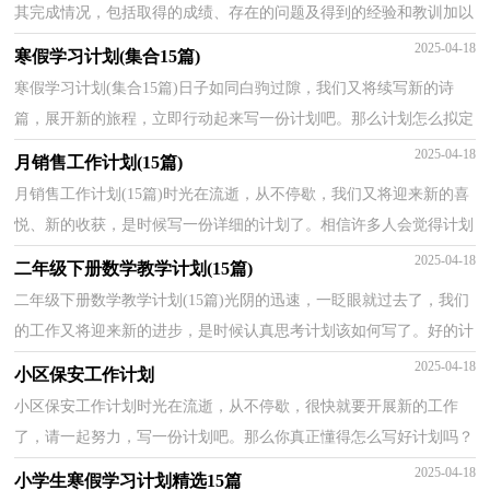
其完成情况，包括取得的成绩、存在的问题及得到的经验和教训加以
回顾和分析的书面材料，它可以给我们下一阶段的...
2025-04-18
寒假学习计划(集合15篇)
寒假学习计划(集合15篇)日子如同白驹过隙，我们又将续写新的诗
篇，展开新的旅程，立即行动起来写一份计划吧。那么计划怎么拟定
才能发挥它最大的作用呢？下面是小编精心整理的寒假学...
2025-04-18
月销售工作计划(15篇)
月销售工作计划(15篇)时光在流逝，从不停歇，我们又将迎来新的喜
悦、新的收获，是时候写一份详细的计划了。相信许多人会觉得计划
很难写？下面是小编帮大家整理的月销售工作计划，供大...
2025-04-18
二年级下册数学教学计划(15篇)
二年级下册数学教学计划(15篇)光阴的迅速，一眨眼就过去了，我们
的工作又将迎来新的进步，是时候认真思考计划该如何写了。好的计
划是什么样的呢？以下是小编精心整理的二年级下册数...
2025-04-18
小区保安工作计划
小区保安工作计划时光在流逝，从不停歇，很快就要开展新的工作
了，请一起努力，写一份计划吧。那么你真正懂得怎么写好计划吗？
以下是小编为大家收集的小区保安工作计划，欢迎阅读与收藏...
2025-04-18
小学生寒假学习计划精选15篇