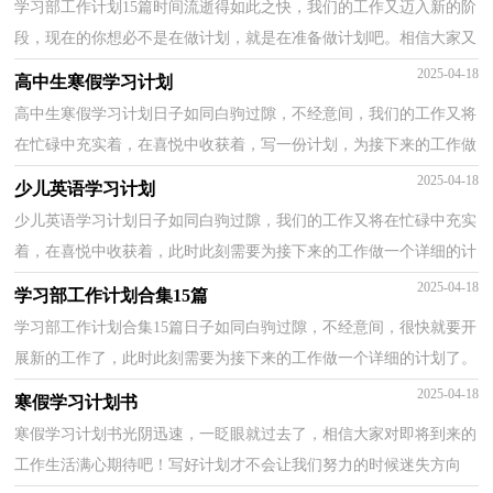
学习部工作计划15篇时间流逝得如此之快，我们的工作又迈入新的阶
段，现在的你想必不是在做计划，就是在准备做计划吧。相信大家又
在为写计划犯愁了？以下是小编整理的学习部工作计划...
2025-04-18
高中生寒假学习计划
高中生寒假学习计划日子如同白驹过隙，不经意间，我们的工作又将
在忙碌中充实着，在喜悦中收获着，写一份计划，为接下来的工作做
准备吧！想学习拟定计划却不知道该请教谁？以下是小编整理...
2025-04-18
少儿英语学习计划
少儿英语学习计划日子如同白驹过隙，我们的工作又将在忙碌中充实
着，在喜悦中收获着，此时此刻需要为接下来的工作做一个详细的计
划了。好的计划是什么样的呢？以下是小编为大家整理...
2025-04-18
学习部工作计划合集15篇
学习部工作计划合集15篇日子如同白驹过隙，不经意间，很快就要开
展新的工作了，此时此刻需要为接下来的工作做一个详细的计划了。
我们该怎么拟定计划呢？下面是小编为大家收集的学习...
2025-04-18
寒假学习计划书
寒假学习计划书光阴迅速，一眨眼就过去了，相信大家对即将到来的
工作生活满心期待吧！写好计划才不会让我们努力的时候迷失方向