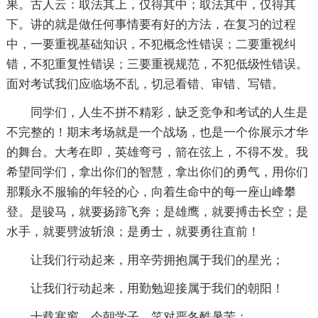
果。古人云：取法其上，仅得其中；取法其中，仅得其
下。讲的就是做任何事情要有好的方法，在复习的过程
中，一要重视基础知识，不犯概念性错误；二要重视纠
错，不犯重复性错误；三要重视规范，不犯低级性错误。
面对考试我们应临场不乱，切忌看错、审错、写错。
同学们，人生不拼不精彩，缺乏竞争和考试的人生是
不完整的！期末考场就是一个战场，也是一个你展示才华
的舞台。大考在即，英雄弯弓，箭在弦上，不得不发。我
希望同学们，拿出你们的智慧，拿出你们的勇气，用你们
那颗永不服输的年轻的心，向着生命中的每一座山峰攀
登。是骏马，就要扬蹄飞奔；是雄鹰，就要搏击长空；是
水手，就要劈波斩浪；是勇士，就要勇往直前！
让我们行动起来，用辛劳拥抱属于我们的星光；
让我们行动起来，用勤勉迎接属于我们的朝阳！
十载寒窗，今朝学子，笑对严冬酷暑苦；