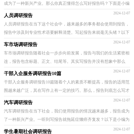
成为了一种新兴产业。那么你真正懂得怎么写好报告吗？下面是小编
为大家整理的食品监管调研报告，供大家参考借鉴，希望...
2024-12-07
人员调研报告
人员调研报告在当下这个社会中，越来越多的事务都会使用到报告，
报告中涉及到专业性术语要解释清楚。写起报告来就毫无头绪？以下
是小编帮大家整理的人员调研报告，欢迎大家分享。人...
2024-12-07
车市场调研报告
车市场调研报告随着社会一步步向前发展，报告与我们的生活紧密相
连，报告包含标题、正文、结尾等。其实写报告并没有想象中那么
难，下面是小编收集整理的车市场调研报告，仅供参考，希...
2024-12-07
干部入企服务调研报告10篇
干部入企服务调研报告10篇随着个人的素质不断提高，报告的适用范
围越来越广泛，其在写作上有一定的技巧。那么，报告到底怎么写才
合适呢？下面是小编精心整理的干部入企服务调研报告...
2024-12-07
汽车调研报告
汽车调研报告在当下社会，我们使用报告的情况越来越多，报告成为
了一种新兴产业。一听到写报告就拖延症懒癌齐复发？以下是小编为
大家整理的汽车调研报告，欢迎大家分享。汽车调研报...
2024-12-07
学生暑期社会调研报告