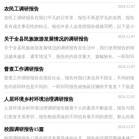
是小编帮大家整理的走访调研报告，仅供参考，欢迎大家...
2024-12-07
农民工调研报告
农民工调研报告在我们平凡的日常里，报告不再是罕见的东西，报告
具有成文事后性的特点。相信许多人会觉得报告很难写吧，以下是小
编为大家整理的农民工调研报告，欢迎大家分享。农民...
2024-12-07
关于全县民族旅游发展情况的调研报告
关于全县民族旅游发展情况的调研报告在生活中，我们使用报告的情
况越来越多，通常情况下，报告的内容含量大、篇幅较长。一听到写
报告马上头昏脑涨？以下是小编精心整理的关于全县民...
2024-12-07
督查工作调研报告
督查工作调研报告在现在社会，报告对我们来说并不陌生，不同的报
告内容同样也是不同的。一听到写报告就拖延症懒癌齐复发？下面是
小编为大家整理的督查工作调研报告，欢迎大家借鉴与...
2024-12-07
人居环境乡村环境治理调研报告
人居环境乡村环境治理调研报告随着个人的素质不断提高，报告与我
们愈发关系密切，报告根据用途的不同也有着不同的类型。那么你真
正懂得怎么写好报告吗？以下是小编收集整理的人居...
2024-12-07
校园调研报告15篇
校园调研报告15篇在经济发展迅速的今天，报告的适用范围越来越广